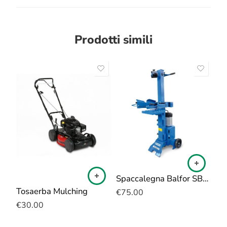
Prodotti simili
Spaccalegna Balfor SBF 700
Tosaerba Mulching
€
75.00
€
30.00
€
4