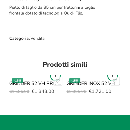
Piatto di taglio da 85 cm per trattorini a taglio
frontale dotato di tecnologia Quick Flip.
Categoria:
Vendita
Prodotti simili
-15%
-15%
GRINDER 52 VH PRO Variatore Honda GXV160
GRINDER INOX 52 VH PRO HONDA GXV160
€
1,348.00
€
1,721.00
€
1,586.00
€
2,025.00
€
8