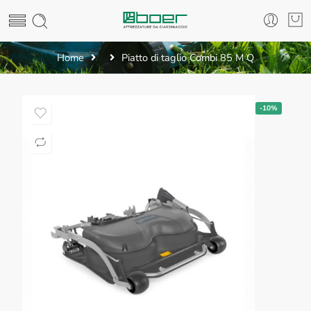
Home
Piatto di taglio Combi 85 M Q
-10%