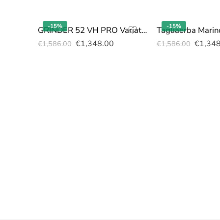
-15%
-15%
GRINDER 52 VH PRO Variatore Honda GXV160
€
1,348.00
€
1,34
€
1,586.00
€
1,586.00