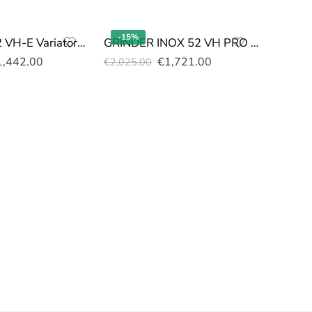
-15%
-15%
GRINDER 52 VH-E Variatore Avviamento elettrico
GRINDER INOX 52 VH PRO HONDA GXV160
1,442.00
€
1,721.00
€
2,025.00
Taglia
€
842.0