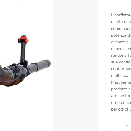
Il soffiat
di alta qua
come parch
potenza di
elevate e 
dimension
rendono fa
sua config
confortevo
e alla sua 
Maruyama B
prodotto af
aree ester
un’esperie
periodi di 
+
−