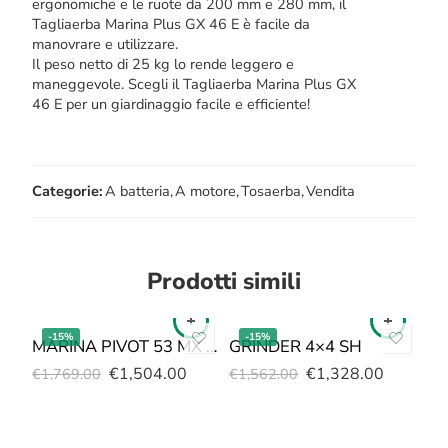
ergonomiche e le ruote da 200 mm e 280 mm, il
Tagliaerba Marina Plus GX 46 E è facile da
manovrare e utilizzare.
Il peso netto di 25 kg lo rende leggero e
maneggevole. Scegli il Tagliaerba Marina Plus GX
46 E per un giardinaggio facile e efficiente!
Categorie:
A batteria
,
A motore
,
Tosaerba
,
Vendita
Prodotti simili
-15%
-15%
MARINA PIVOT 53 MX PRO
GRINDER 4×4 SH
GR
€
1,504.00
€
1,328.00
€
1,769.00
€
1,562.00
€
1