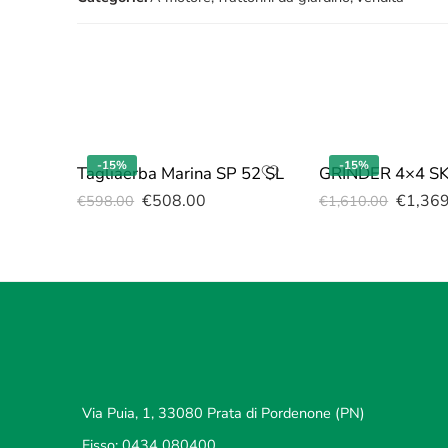
-15%
-15%
Tagliaerba Marina SP 52 SL
GRINDER 4×4 S
€
508.00
€
1,36
€
598.00
€
1,610.00
Via Puia, 1, 33080 Prata di Pordenone (PN)
Fisso: 0434 080400