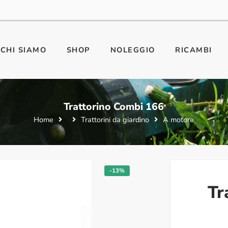
CHI SIAMO
SHOP
NOLEGGIO
RICAMBI
Trattorino Combi 166
Home
Trattorini da giardino
A motore
-13%
Tr