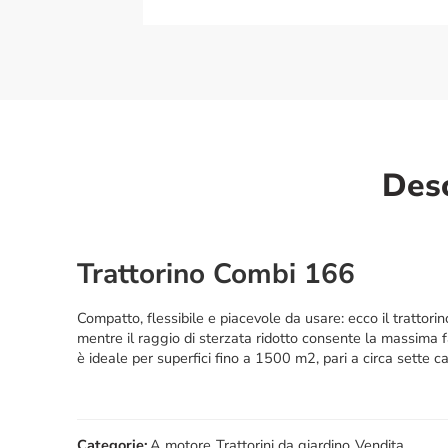
Desc
Trattorino Combi 166
Compatto, flessibile e piacevole da usare: ecco il trattori
mentre il raggio di sterzata ridotto consente la massima f
è ideale per superfici fino a 1500 m2, pari a circa sette c
Categorie:
A motore
,
Trattorini da giardino
,
Vendita