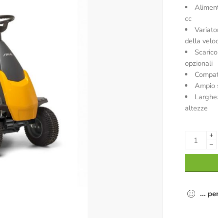
Alimen
cc
Variato
della veloc
Scarico
opzionali
Compat
Ampio s
Larghez
altezze
+
−
...
pe