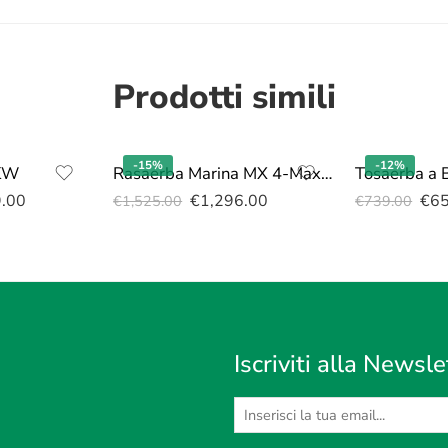
Prodotti simili
-15%
-12%
KW
Rasaerba Marina MX 4-Maxi INOX 52 SH Honda GCVx 200
9.00
€
1,296.00
€
6
€
1,525.00
€
739.00
Iscriviti alla Newsle