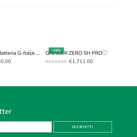
-15%
-15%
Tosaerba a Batteria G-force XR120-LM46 SPINTA
GRINDER ZERO SH PRO
Taglia
50.00
€
1,711.00
€
2,013.00
€
842.0
tter