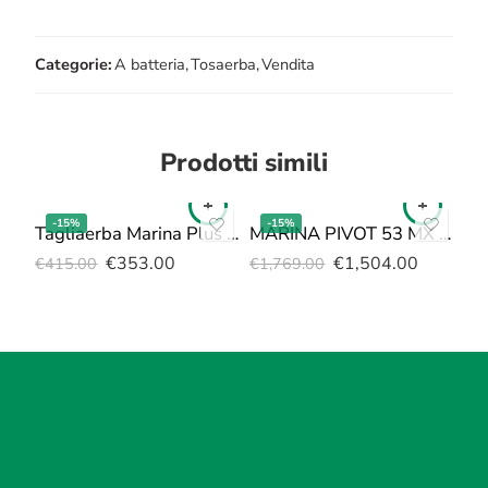
Categorie:
A batteria
,
Tosaerba
,
Vendita
Prodotti simili
-15%
-15%
Tagliaerba Marina Plus GX 46 E 1600W
MARINA PIVOT 53 MX PRO
€
353.00
€
1,504.00
€
415.00
€
1,769.00
€
4